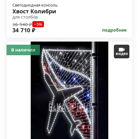
Светодиодная консоль
Хвост Колибри
для столбов
36 540 ₽
−5%
34 710 ₽
подробнее
В наличии
видео