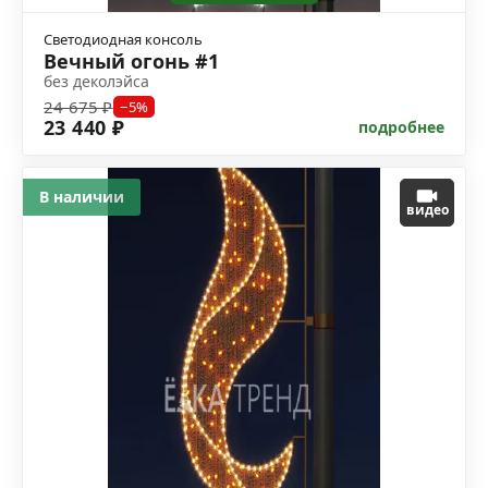
Светодиодная консоль
Вечный огонь #1
без деколэйса
24 675 ₽
−5%
23 440 ₽
подробнее
В наличии
видео