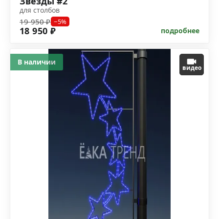
Звёзды #2
для столбов
19 950 ₽
−5%
18 950 ₽
подробнее
В наличии
видео