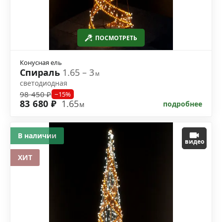
ПОСМОТРЕТЬ
Конусная ель
Спираль
1.65 – 3
м
светодиодная
98 450 ₽
−15%
83 680 ₽
1.65
подробнее
м
В наличии
видео
ХИТ