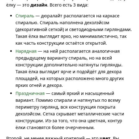
ёлку — это
дизайн
. Всего есть 3 вида:
Спираль
— дюралайт располагается на каркасе
спиралью. Спираль наполнена деколэйсом
(декоративной сеткой) и светодиодными гирляндами.
Такая ёлка выглядит ярко, но минималистично, так
как часть конструкции остаётся открытой.
Нарядная
— на ней располагается аналогичная
предыдущему варианту спираль, но на всей
конструкции дополнительно натянуты гирлянды.
Такая ёлка выглядит ярче и подойдёт для декора
площадей, на которых расположено много других
ярких огней и декора.
Праздничная
— самый яркий и насыщенный
вариант. Помимо спирали и натянутых по всему
периметру гирлянд, вся конструкция покрыта
деколэйсом. Сетка скрывает металлические части
конструкции. Из-за того, что она цветная, контур
ёлки становятся более очерченным.
Второй, не менее важный критерий — это
цвет
. Вы