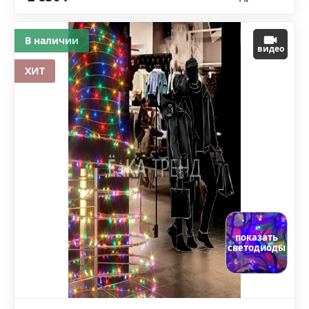
В наличии
видео
ХИТ
показать
светодиоды