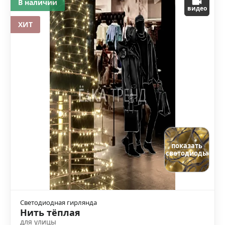
В наличии
видео
ХИТ
показать
светодиоды
Светодиодная гирлянда
Нить тёплая
для улицы