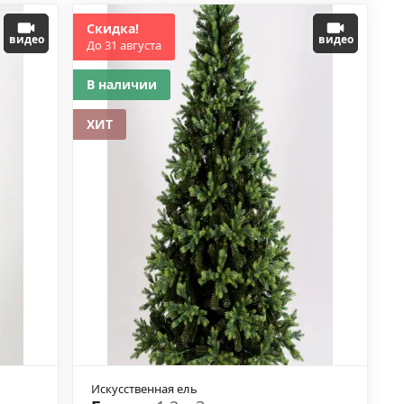
Скидка!
видео
видео
До 31 августа
В наличии
ХИТ
Искусственная ель