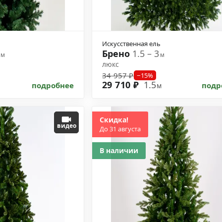
Искусственная ель
1
Брено
1.5 – 3
м
м
люкс
34 957 ₽
−15%
29 710 ₽
1.5
подробнее
подр
м
Скидка!
видео
До 31 августа
В наличии