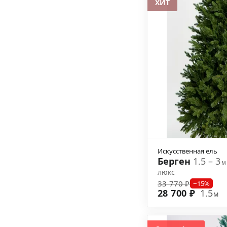
ХИТ
Искусственная ель
Берген
1.5 – 3
м
люкс
33 770 ₽
−15%
28 700 ₽
1.5
м