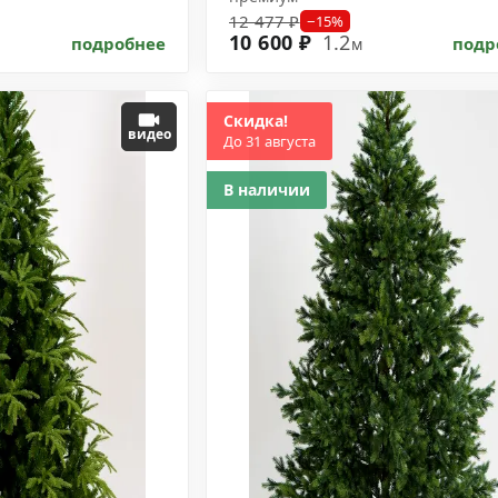
12 477 ₽
−15%
10 600 ₽
1.2
подробнее
подр
м
Скидка!
видео
До 31 августа
В наличии