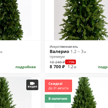
Искусственная ель
3
Валерио
1.2 – 3
м
м
премиум
10 240 ₽
−15%
8 700 ₽
1.2
подробнее
подр
м
Скидка!
видео
До 31 августа
В наличии