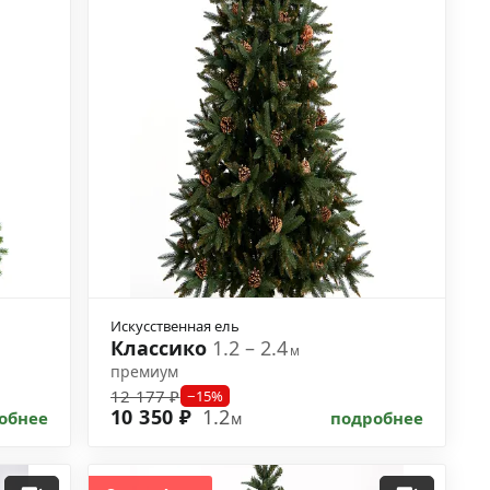
Искусственная ель
Классико
1.2 – 2.4
м
премиум
12 177 ₽
−15%
10 350 ₽
1.2
обнее
подробнее
м