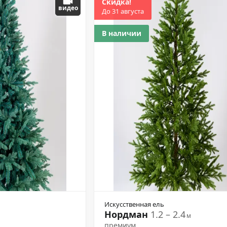
Скидка!
видео
До 31 августа
В наличии
Искусственная ель
Нордман
1.2 – 2.4
м
премиум