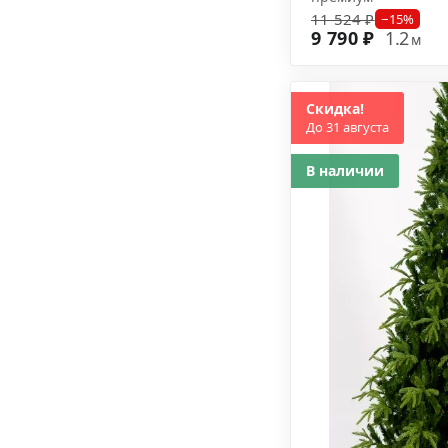
11 524 ₽
−15%
9 790 ₽
1.2
м
Скидка!
До 31 августа
В наличии