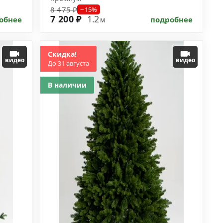
8 475 ₽
−15%
7 200 ₽
1.2
обнее
подробнее
м
Скидка!
видео
видео
До 31 августа
В наличии