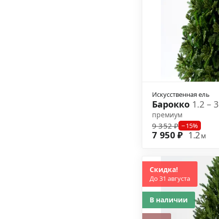
Искусственная ель
Барокко
1.2 – 
премиум
9 352 ₽
−15%
7 950 ₽
1.2
м
Скидка!
До 31 августа
В наличии