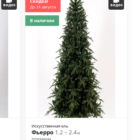
Скидка!
видео
видео
До 31 августа
В наличии
Искусственная ель
Фьерро
1.2 – 2.4
м
премиум