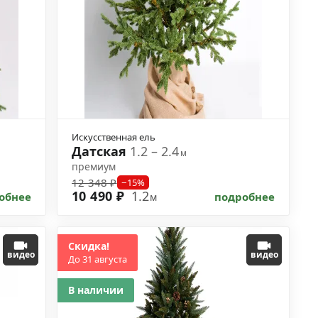
Искусственная ель
Датская
1.2 – 2.4
м
премиум
12 348 ₽
−15%
10 490 ₽
1.2
обнее
подробнее
м
Скидка!
видео
видео
До 31 августа
В наличии