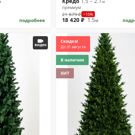
Кредо
1.5 – 2.1
м
м
премиум
21 679 ₽
−15%
18 420 ₽
1.5
подробнее
подр
м
Скидка!
видео
До 31 августа
В наличии
ХИТ