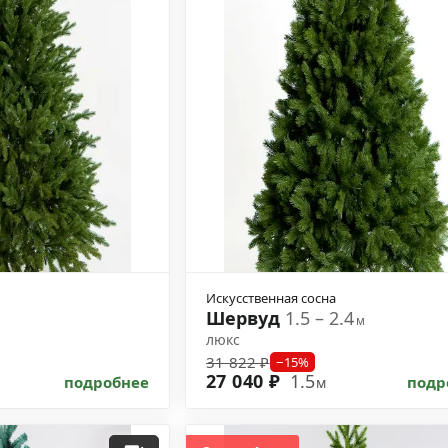
Искусственная сосна
Шервуд
1.5 – 2.4
м
люкс
31 822 ₽
−15%
27 040 ₽
1.5
подробнее
подр
м