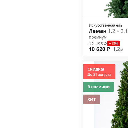
Искусственная ель
Леман
1.2 – 2.
премиум
12 498 ₽
−15%
10 620 ₽
1.2
м
Скидка!
До 31 августа
В наличии
ХИТ