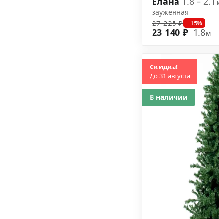
Елана
1.8 – 2.1
зауженная
27 225 ₽
−15%
23 140 ₽
1.8
м
Скидка!
До 31 августа
В наличии