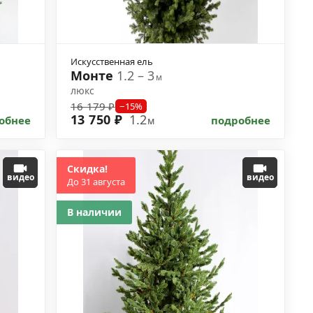
Искусственная ель
Монте
1.2 – 3
м
люкс
16 179 ₽
−15%
13 750 ₽
1.2
обнее
подробнее
м
Скидка!
видео
видео
До 31 августа
В наличии