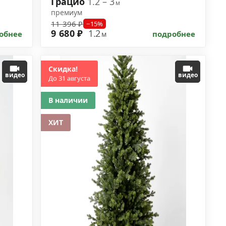
Грацио
1.2 – 3
м
премиум
11 396 ₽
−15%
9 680 ₽
1.2
обнее
подробнее
м
Скидка!
видео
видео
До 31 августа
В наличии
ХИТ