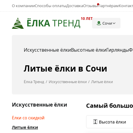
О компании
Способы оплаты
Доставка
Отзывы
Партнёрам
Контак
10 ЛЕТ
ЁЛКА
ТРЕНД
Сочи
Искусственные ёлки
Высотные ёлки
Гирлянды
Ф
Литые ёлки в Сочи
Ёлка Тренд
Искусственные ёлки
Литые ёлки
Искусственные ёлки
Самый большой
Ёлки со скидкой
Высота ёлки
Литые ёлки