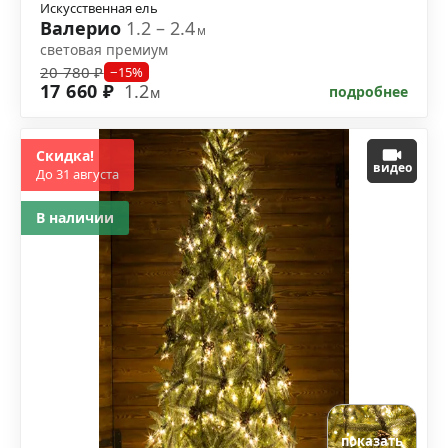
Искусственная ель
Валерио
1.2 – 2.4
м
световая премиум
20 780 ₽
−15%
17 660 ₽
1.2
подробнее
м
Скидка!
видео
До 31 августа
В наличии
показать