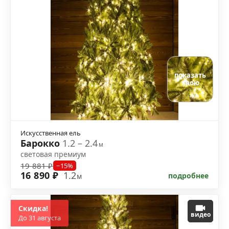
показать
хвою
Искусственная ель
Барокко
1.2 – 2.4
м
световая премиум
19 881 ₽
−15%
16 890 ₽
1.2
подробнее
м
Скидка!
видео
До 31 августа