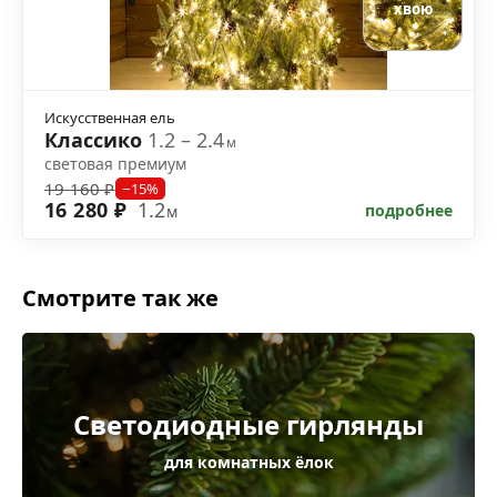
хвою
Искусственная ель
Классико
1.2 – 2.4
м
световая премиум
19 160 ₽
−15%
16 280 ₽
1.2
подробнее
м
Смотрите так же
Светодиодные гирлянды
для комнатных ёлок