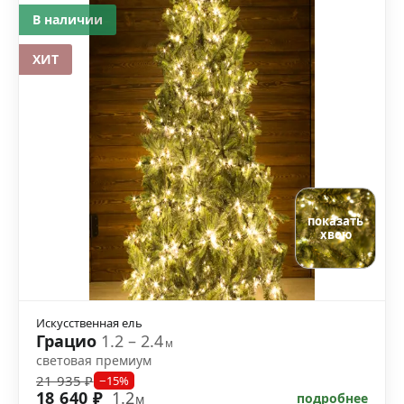
В наличии
ХИТ
показать
хвою
Искусственная ель
Грацио
1.2 – 2.4
м
световая премиум
21 935 ₽
−15%
18 640 ₽
1.2
подробнее
м